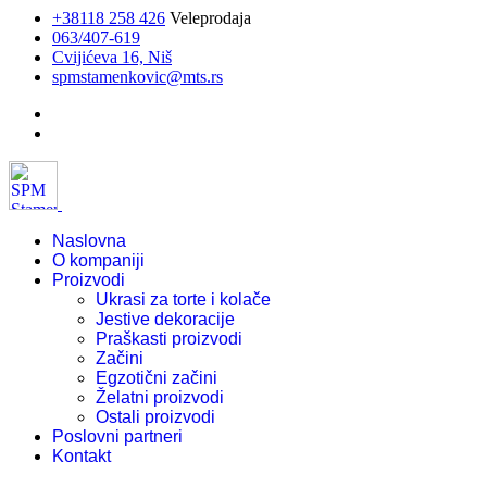
+38118 258 426
Veleprodaja
063/407-619
Cvijićeva 16, Niš
spmstamenkovic@mts.rs
Naslovna
O kompaniji
Proizvodi
Ukrasi za torte i kolače
Jestive dekoracije
Praškasti proizvodi
Začini
Egzotični začini
Želatni proizvodi
Ostali proizvodi
Poslovni partneri
Kontakt