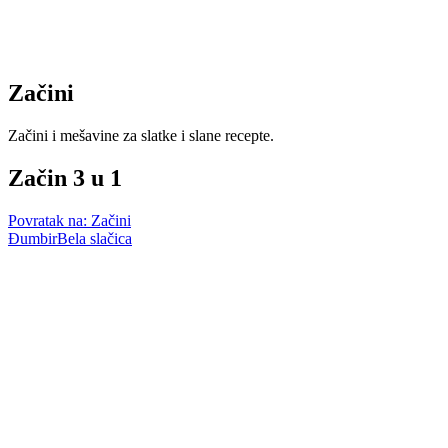
Začini
Začini i mešavine za slatke i slane recepte.
Začin 3 u 1
Povratak na: Začini
Đumbir
Bela slačica