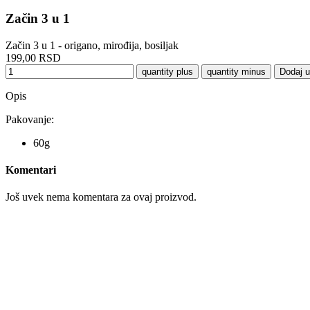
Začin 3 u 1
Začin 3 u 1 - origano, mirođija, bosiljak
199,00 RSD
Dodaj u
Opis
Pakovanje:
60g
Komentari
Još uvek nema komentara za ovaj proizvod.