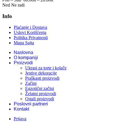
Ned
Ne radi
Info
Plaćanje i Dostava
Uslovi Korišćenja
Politika Privatnosti
Mapa Sajta
Naslovna
O kompaniji
Proizvodi
Ukrasi za torte i kolače
Jestive dekoracije
Praškasti proizvodi
Začini
Egzotični začini
Želatni proizvodi
Ostali proizvodi
Poslovni partneri
Kontakt
Prijava