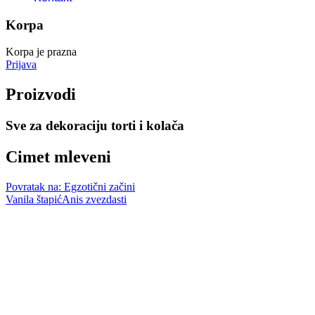
Korpa
Korpa je prazna
Prijava
Proizvodi
Sve za dekoraciju torti i kolača
Cimet mleveni
Povratak na: Egzotični začini
Vanila štapić
Anis zvezdasti