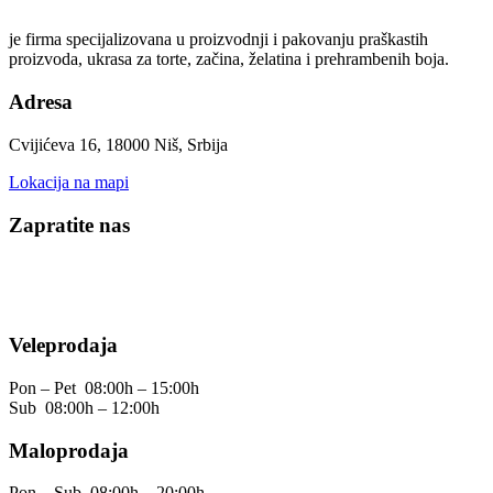
je firma specijalizovana u proizvodnji i pakovanju praškastih
proizvoda, ukrasa za torte, začina, želatina i prehrambenih boja.
Adresa
Cvijićeva 16, 18000 Niš, Srbija
Lokacija na mapi
Zapratite nas
Veleprodaja
Pon – Pet
08:00h – 15:00h
Sub
08:00h – 12:00h
Maloprodaja
Pon – Sub
08:00h – 20:00h