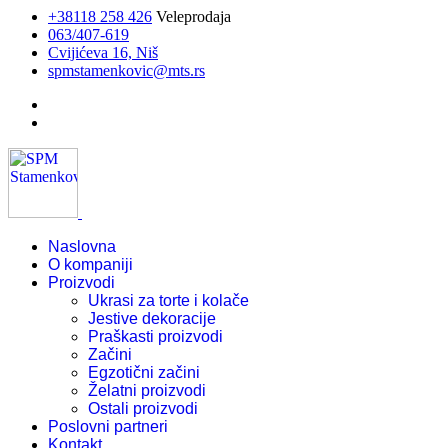
+38118 258 426
Veleprodaja
063/407-619
Cvijićeva 16, Niš
spmstamenkovic@mts.rs
Naslovna
O kompaniji
Proizvodi
Ukrasi za torte i kolače
Jestive dekoracije
Praškasti proizvodi
Začini
Egzotični začini
Želatni proizvodi
Ostali proizvodi
Poslovni partneri
Kontakt