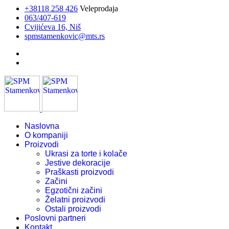
+38118 258 426
Veleprodaja
063/407-619
Cvijićeva 16, Niš
spmstamenkovic@mts.rs
Naslovna
O kompaniji
Proizvodi
Ukrasi za torte i kolače
Jestive dekoracije
Praškasti proizvodi
Začini
Egzotični začini
Želatni proizvodi
Ostali proizvodi
Poslovni partneri
Kontakt