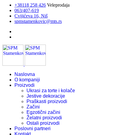
+38118 258 426
Veleprodaja
063/407-619
Cvijićeva 16, Niš
spmstamenkovic@mts.rs
Naslovna
O kompaniji
Proizvodi
Ukrasi za torte i kolače
Jestive dekoracije
Praškasti proizvodi
Začini
Egzotični začini
Želatni proizvodi
Ostali proizvodi
Poslovni partneri
Kontakt