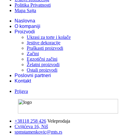
Politika Privatnosti
Mapa Sajta
Naslovna
O kompaniji
Proizvodi
Ukrasi za torte i kolače
Jestive dekoracije
Praškasti proizvodi
Začini
Egzotični začini
Želatni proizvodi
Ostali proizvodi
Poslovni partneri
Kontakt
Prijava
+38118 258 426
Veleprodaja
Cvijićeva 16, Niš
spmstamenkovic@mts.rs