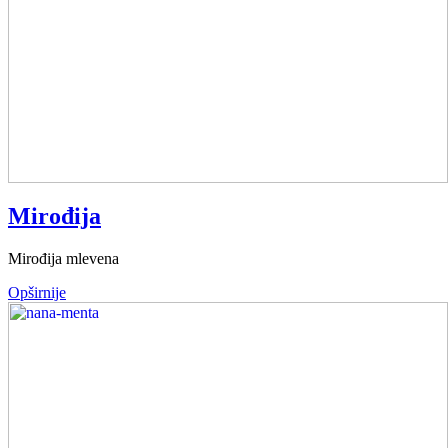
Mirođija
Mirođija mlevena
Opširnije